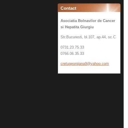
Contact
Asociatia Bolnavilor de Cancer
si Hepatita Giurgiu
Str.Bucuresti, bl.107, ap.44, sc.C
0731.23.75.33
0766.06.35.33
cretugeo
rgiana9@
yahoo.co
m