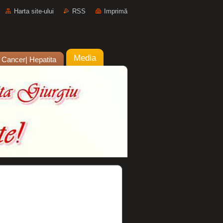
Harta site-ului
RSS
Imprimă
Media
o Cancer| Hepatita