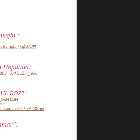
urgiu :
ed&v=jqIJj4xqSUQ#!
 Hepatitei:
dded&v=8yXSUZH_h6A
UL ROZ" :
c&feature
nte-
ancerului%20la%20San/
mamar":