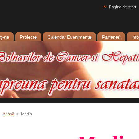
Pagina de start
ţi-ne
Proiecte
Calendar Evenimente
Parteneri
Inf
Acasă
>
Media