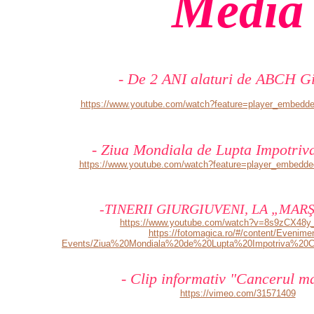
Media
- De 2 ANI alaturi de ABCH Gi
https://www.youtube.com/watch?feature=player_embedd
- Ziua Mondiala de Lupta Impotriva
https://www.youtube.com/watch?feature=player_embe
-TINERII GIURGIUVENI, LA „MARŞ
https://www.youtube.com/watch?v=8s9zCX48y_
https://fotomagica.ro/#/content/Evenime
Events/Ziua%20Mondiala%20de%20Lupta%20Impotriva%20C
- Clip informativ "Cancerul 
https://vimeo.com/31571409