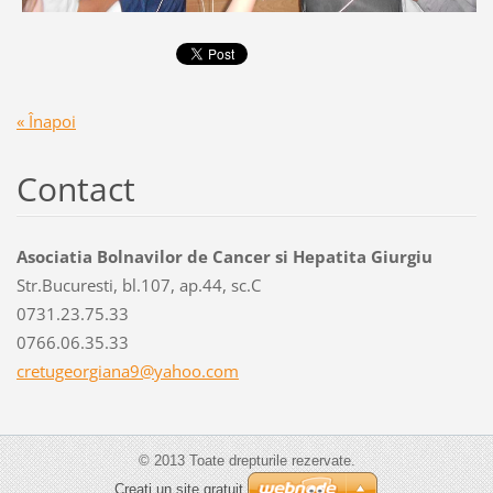
« Înapoi
Contact
Asociatia Bolnavilor de Cancer si Hepatita Giurgiu
Str.Bucuresti, bl.107, ap.44, sc.C
0731.23.75.33
0766.06.35.33
cretugeo
rgiana9@
yahoo.co
m
© 2013 Toate drepturile rezervate.
Creați un site gratuit