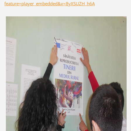
feature=player_embedded&v=8yXSUZH_h6A