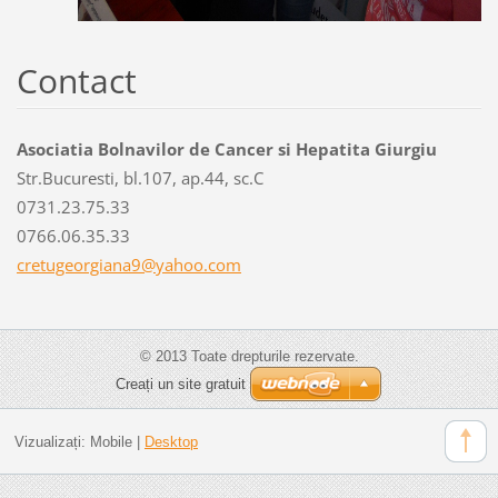
Contact
Asociatia Bolnavilor de Cancer si Hepatita Giurgiu
Str.Bucuresti, bl.107, ap.44, sc.C
0731.23.75.33
0766.06.35.33
cretugeo
rgiana9@
yahoo.co
m
© 2013 Toate drepturile rezervate.
Creați un site gratuit
Vizualizați:
Mobile
|
Desktop